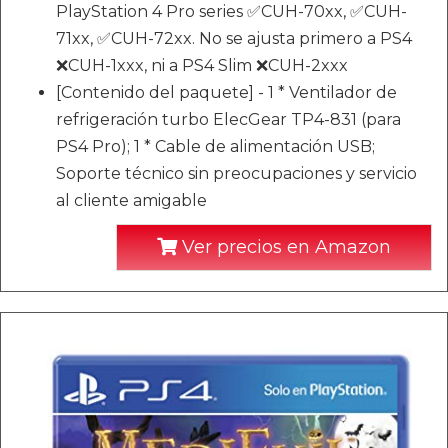
PlayStation 4 Pro series ✅CUH-70xx, ✅CUH-
71xx, ✅CUH-72xx. No se ajusta primero a PS4
❌CUH-1xxx, ni a PS4 Slim ❌CUH-2xxx
[Contenido del paquete] - 1 * Ventilador de
refrigeración turbo ElecGear TP4-831 (para
PS4 Pro); 1 * Cable de alimentación USB;
Soporte técnico sin preocupaciones y servicio
al cliente amigable
Ver precios en Amazon