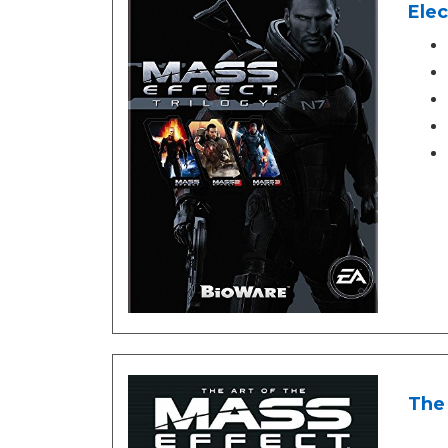
Elec
The 