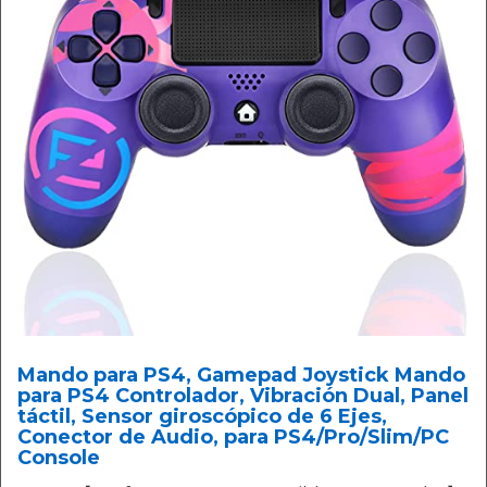
Mando para PS4, Gamepad Joystick Mando
para PS4 Controlador, Vibración Dual, Panel
táctil, Sensor giroscópico de 6 Ejes,
Conector de Audio, para PS4/Pro/Slim/PC
Console