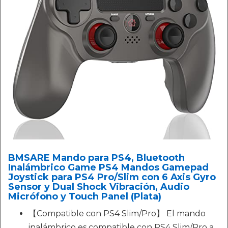
BMSARE Mando para PS4, Bluetooth
Inalámbrico Game PS4 Mandos Gamepad
Joystick para PS4 Pro/Slim con 6 Axis Gyro
Sensor y Dual Shock Vibración, Audio
Micrófono y Touch Panel (Plata)
【Compatible con PS4 Slim/Pro】 El mando
inalámbrico es compatible con PS4 Slim/Pro a