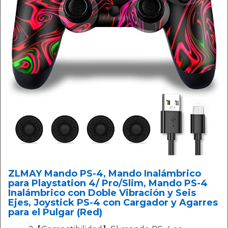
ZLMAY Mando PS-4, Mando Inalámbrico
para Playstation 4/ Pro/Slim, Mando PS-4
Inalámbrico con Doble Vibración y Seis
Ejes, Joystick PS-4 con Cargador y Agarres
para el Pulgar (Red)