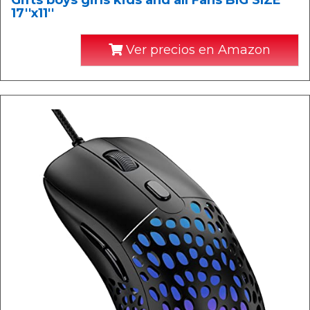
Gifts boys girls kids and all Fans BIG SIZE
17''x11''
Ver precios en Amazon