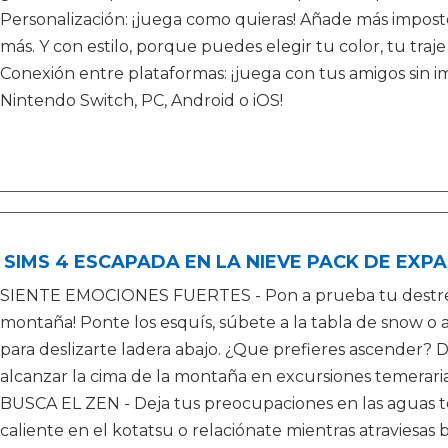
Personalización: ¡juega como quieras! Añade más impostor
más. Y con estilo, porque puedes elegir tu color, tu traje
Conexión entre plataformas: ¡juega con tus amigos sin im
Nintendo Switch, PC, Android o iOS!
 SIMS 4 ESCAPADA EN LA NIEVE PACK DE EXPA
SIENTE EMOCIONES FUERTES - Pon a prueba tu destreza 
montaña! Ponte los esquís, súbete a la tabla de snow o
para deslizarte ladera abajo. ¿Que prefieres ascender? D
alcanzar la cima de la montaña en excursiones temeraria
BUSCA EL ZEN - Deja tus preocupaciones en las aguas t
caliente en el kotatsu o relaciónate mientras atraviesa