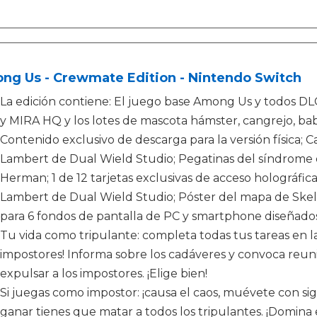
ng Us - Crewmate Edition - Nintendo Switch
La edición contiene: El juego base Among Us y todos DLC: 
y MIRA HQ y los lotes de mascota hámster, cangrejo, babo
Contenido exclusivo de descarga para la versión física; 
Lambert de Dual Wield Studio; Pegatinas del síndrome d
Herman; 1 de 12 tarjetas exclusivas de acceso holográfi
Lambert de Dual Wield Studio; Póster del mapa de Skel
para 6 fondos de pantalla de PC y smartphone diseñados
Tu vida como tripulante: completa todas tus tareas en l
impostores! Informa sobre los cadáveres y convoca reun
expulsar a los impostores. ¡Elige bien!
Si juegas como impostor: ¡causa el caos, muévete con sigi
ganar tienes que matar a todos los tripulantes. ¡Domina e