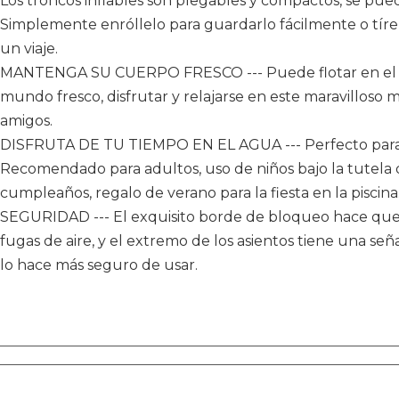
Los troncos inflables son plegables y compactos, se puede
Simplemente enróllelo para guardarlo fácilmente o tírel
un viaje.
MANTENGA SU CUERPO FRESCO --- Puede flotar en el agua
mundo fresco, disfrutar y relajarse en este maravilloso m
amigos.
DISFRUTA DE TU TIEMPO EN EL AGUA --- Perfecto para el 
Recomendado para adultos, uso de niños bajo la tutela 
cumpleaños, regalo de verano para la fiesta en la piscina
SEGURIDAD --- El exquisito borde de bloqueo hace que e
fugas de aire, y el extremo de los asientos tiene una señ
lo hace más seguro de usar.