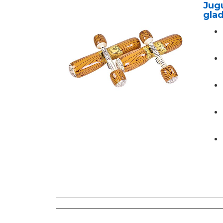
Jugu
glad