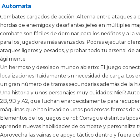
r Automata
Combates cargados de acción: Alterna entre ataques a cor
hordas de enemigos y desafiantes jefes en múltiples ma
combate son fáciles de dominar para los neófitos y a la
para los jugadores más avanzados. Podrás ejecutar ofen
ataques ligeros y pesados, y probar todo tu arsenal de
ágilmente
Un hermoso y desolado mundo abierto: El juego conecta
localizaciones fluidamente sin necesidad de carga. Los e
un gran número de tramas secundarias además de la hist
Una historia y unos personajes muy cuidados: NieR Autom
2B, 9D y A2, que luchan enardecidamente para recuperar
máquinas que han invadido unas poderosas formas de v
Elementos de los juegos de rol: Consigue distintos tipos 
aprende nuevas habilidades de combate y personaliza tu
Aprovecha las vainas de apoyo táctico dentro y fuera de