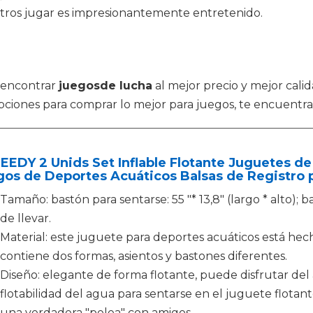
otros jugar es impresionantemente entretenido.
 encontrar
juegosde lucha
al mejor precio y mejor cali
iones para comprar lo mejor para juegos, te encuentras
EDY 2 Unids Set Inflable Flotante Juguetes de 
os de Deportes Acuáticos Balsas de Registro p
Tamaño: bastón para sentarse: 55 "* 13,8" (largo * alto); bast
de llevar.
Material: este juguete para deportes acuáticos está he
contiene dos formas, asientos y bastones diferentes.
Diseño: elegante de forma flotante, puede disfrutar del
flotabilidad del agua para sentarse en el juguete flotan
una verdadera "pelea" con amigos.