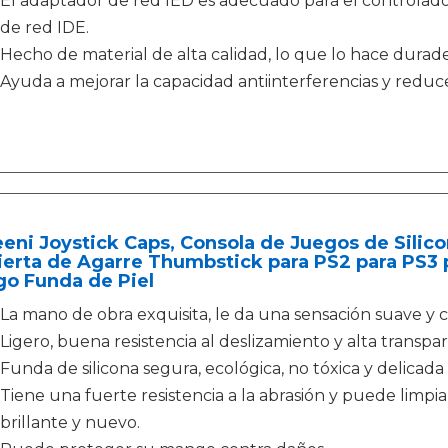
El adaptador de red IED es adecuado para el controlador 
de red IDE.
Hecho de material de alta calidad, lo que lo hace duradero
Ayuda a mejorar la capacidad antiinterferencias y reduce 
eni Joystick Caps, Consola de Juegos de Silico
erta de Agarre Thumbstick para PS2 para PS3 p
go Funda de Piel
La mano de obra exquisita, le da una sensación suave y
Ligero, buena resistencia al deslizamiento y alta transpar
Funda de silicona segura, ecológica, no tóxica y delicad
Tiene una fuerte resistencia a la abrasión y puede limp
brillante y nuevo.