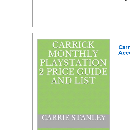
Carr
Acce