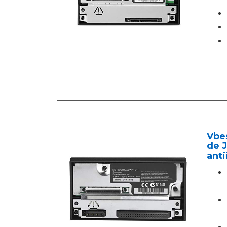
Vbes
de J
anti