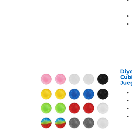
Diye
Cubi
Jue