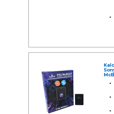
Kai
Sony
McB