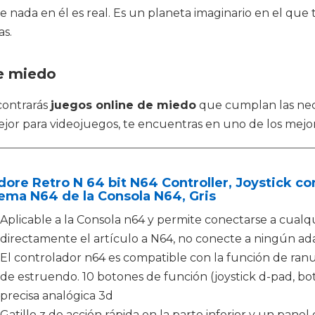
nada en él es real. Es un planeta imaginario en el que t
as.
de miedo
contrarás
juegos online de miedo
que cumplan las nec
jor para videojuegos, te encuentras en uno de los mejore
ore Retro N 64 bit N64 Controller, Joystick 
ema N64 de la Consola N64, Gris
Aplicable a la Consola n64 y permite conectarse a cualqu
directamente el artículo a N64, no conecte a ningún a
El controlador n64 es compatible con la función de ranu
de estruendo. 10 botones de función (joystick d-pad, bo
precisa analógica 3d
Gatillo z de acción rápida en la parte inferior y un pane