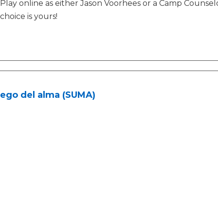
Play online as either Jason Voorhees or a Camp Counselo
choice is yours!
uego del alma (SUMA)