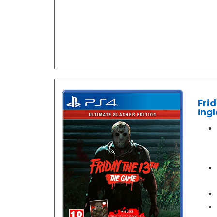
Frid
ingl