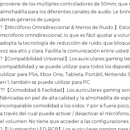
proviene de los múltiples controladores de 50mm, que s
almohadilla para los diferentes canales de audio. Le bri
demás géneros de juegos.
?【Micrófono Omnidireccional & Menos de Ruido 】Esto
micrófono omnidireccional, lo que es fácil ajustar a vo
adopta la tecnología de reducción de ruido, que bloque
voz sea alto y clara. Facilita la comunicación entre ust
?【Compatibilidad Universal】Los auriculares gaming t
compatibilidad y se puede utilizar para todos los disposi
utilizar para PS4, Xbox One, Tableta, Portátil, Nintendo 
en 1, también se puede utilizar para PC.
??【Comodidad & Facilidad】Los auriculares gaming son c
fabricadas en piel de alta calidad y la almohadilla de
incomparable comodidad a los oídos. Y por si fuera poco,
a través del cual puede activar / desactivar el micrófono
el volumen. No tiene que acceder a las configuraciones 
?【Lluminación LED RGB】Los auriculares gaming para j