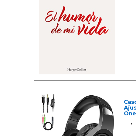
Cas
Ajus
One