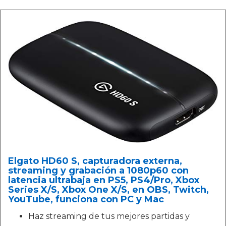
Elgato HD60 S, capturadora externa,
streaming y grabación a 1080p60 con
latencia ultrabaja en PS5, PS4/Pro, Xbox
Series X/S, Xbox One X/S, en OBS, Twitch,
YouTube, funciona con PC y Mac
Haz streaming de tus mejores partidas y