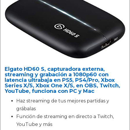
Elgato HD60 S, capturadora externa,
streaming y grabación a 1080p60 con
latencia ultrabaja en PS5, PS4/Pro, Xbox
Series X/S, Xbox One X/S, en OBS, Twitch,
YouTube, funciona con PC y Mac
Haz streaming de tus mejores partidas y
grábalas
Función de streaming en directo a Twitch,
YouTube y más