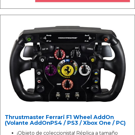
Thrustmaster Ferrari F1 Wheel AddOn
(Volante AddOnPS4 / PS3 / Xbox One / PC)
¡Objeto de coleccionista! Réplica a tamaño