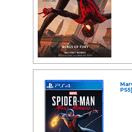
Marv
PS5]