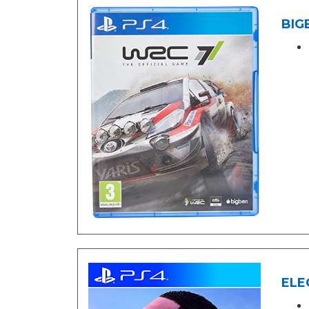
BIG
ELE