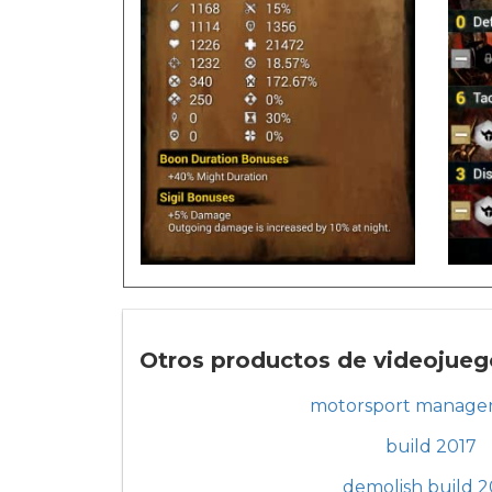
Otros productos de videojuego
motorsport manager
build 2017
demolish build 2