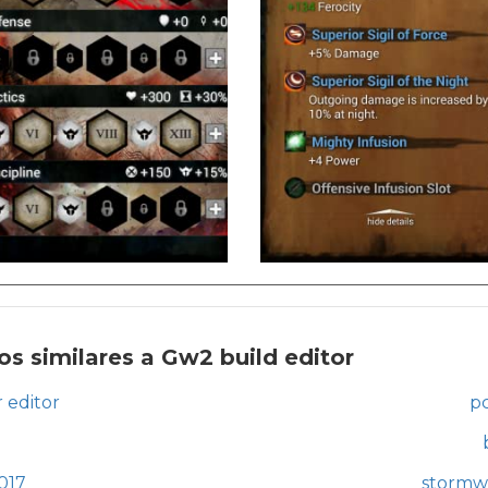
s similares a Gw2 build editor
 editor
pc
017
stormwo