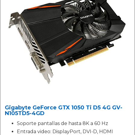
Gigabyte GeForce GTX 1050 Ti D5 4G GV-
N105TD5-4GD
Soporte pantallas de hasta 8K a 60 Hz
Entrada video: DisplayPort, DVI-D, HDMI