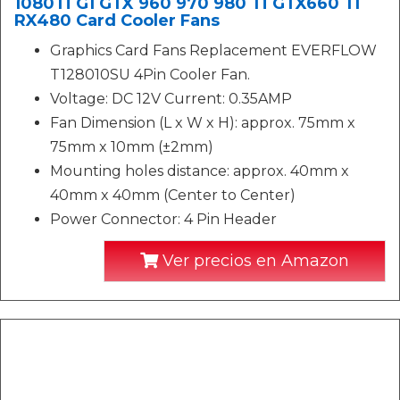
1080Ti G1 GTX 960 970 980 Ti GTX660 TI
RX480 Card Cooler Fans
Graphics Card Fans Replacement EVERFLOW
T128010SU 4Pin Cooler Fan.
Voltage: DC 12V Current: 0.35AMP
Fan Dimension (L x W x H): approx. 75mm x
75mm x 10mm (±2mm)
Mounting holes distance: approx. 40mm x
40mm x 40mm (Center to Center)
Power Connector: 4 Pin Header
Ver precios en Amazon