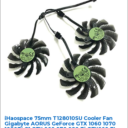
iHaospace 75mm T128010SU Cooler Fan
Gigabyte AORUS GeForce GTX 1060 1070