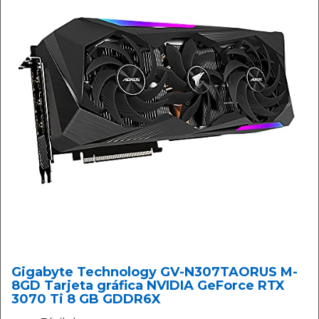
Gigabyte Technology GV-N307TAORUS M-
8GD Tarjeta gráfica NVIDIA GeForce RTX
3070 Ti 8 GB GDDR6X