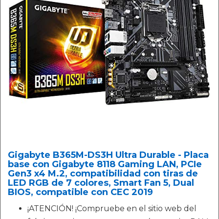
Gigabyte B365M-DS3H Ultra Durable - Placa
base con Gigabyte 8118 Gaming LAN, PCIe
Gen3 x4 M.2, compatibilidad con tiras de
LED RGB de 7 colores, Smart Fan 5, Dual
BIOS, compatible con CEC 2019
¡ATENCIÓN! ¡Compruebe en el sitio web del