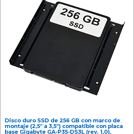
Disco duro SSD de 256 GB con marco de
montaje (2,5" a 3,5") compatible con placa
base Gigabyte GA-P35-DS3L (rev. 1.0),