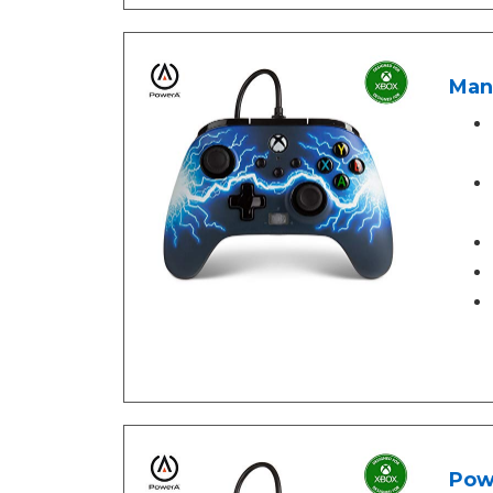
Mand
Powe