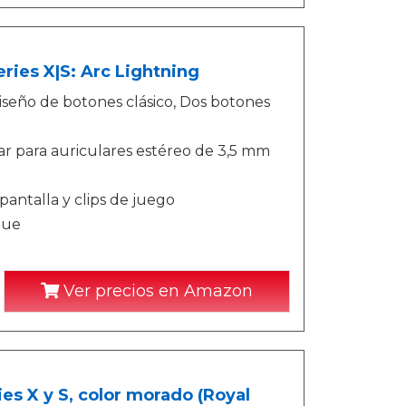
ies X|S: Arc Lightning
seño de botones clásico, Dos botones
ar para auriculares estéreo de 3,5 mm
antalla y clips de juego
que
Ver precios en Amazon
s X y S, color morado (Royal