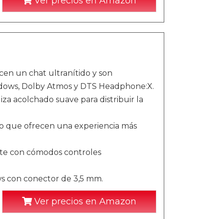
Ver precios en Amazon
cen un chat ultranítido y son
indows, Dolby Atmos y DTS Headphone:X.
iza acolchado suave para distribuir la
ño que ofrecen una experiencia más
nte con cómodos controles
s con conector de 3,5 mm.
Ver precios en Amazon