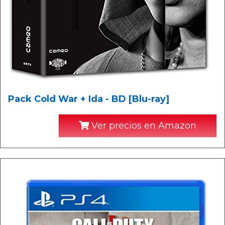
Pack Cold War + Ida - BD [Blu-ray]
Ver precios en Amazon