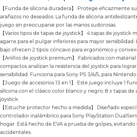
【Funda de silicona duradera】 Protege eficazmente su 
arañazos no deseados. La funda de silicona antideslizan
juego sin preocuparse por las manos sudorosas.
【Varios tipos de tapas de joystick】 4 tapas de joystick m
agarre para el pulgar inferiores para mayor sensibilidad. 
bajo ofrecen 2 tipos: cóncavo para ergonómico y convexo
【Anillos de joystick premium】 Fabricados con material d
compactos analizan la resistencia del joystick para logr
sensibilidad. Funciona para Sony PS 3/4/5, para Ninte
【Juego de accesorios 13 en 1】 Este juego incluye 1 fun
silicona con el clásico color blanco y negro; 8 x tapas de 
joystick
【Estuche protector hecho a medida】 Diseñado específ
controlador inalámbrico para Sony PlayStation DualSense
hogar. Está hecho de EVA a prueba de golpes, evitando 
accidentales.