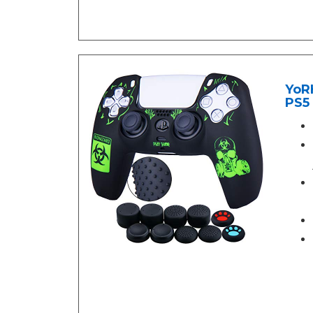
YoRH
PS5 