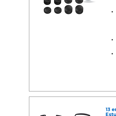
13 e
Estu