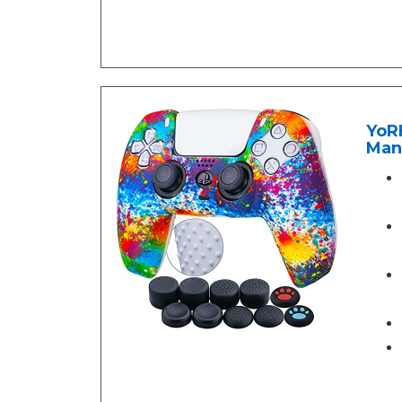
YoRH
Mand