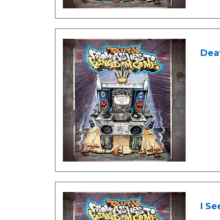
Deat
I Se