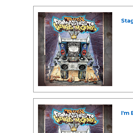
Stag
I'm 