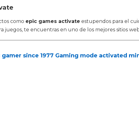
vate
uctos como
epic games activate
estupendos para el cui
ra juegos, te encuentras en uno de los mejores sitios we
c gamer since 1977 Gaming mode activated mi