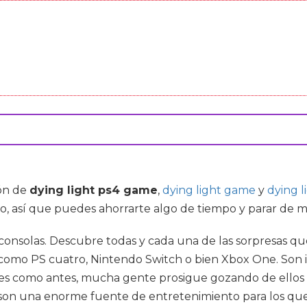
ón de
dying light ps4 game
,
dying light game
y
dying l
o, así que puedes ahorrarte algo de tiempo y parar de mi
onsolas. Descubre todas y cada una de las sorpresas qu
 como PS cuatro, Nintendo Switch o bien Xbox One. Son i
ares como antes, mucha gente prosigue gozando de ellos 
 son una enorme fuente de entretenimiento para los que