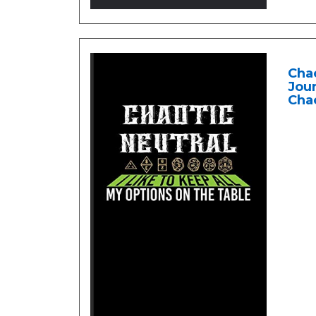
Chao
Jour
Chao