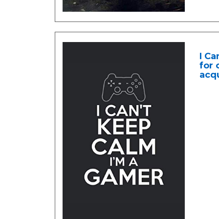
I C
for 
acq