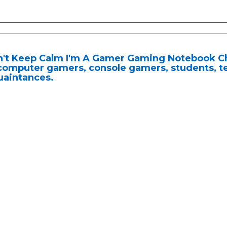
an't Keep Calm I'm A Gamer Gaming Notebook 
computer gamers, console gamers, students, te
uaintances.