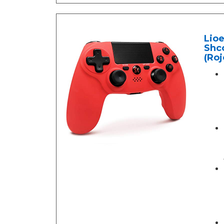
Lio
Shco
(Roj