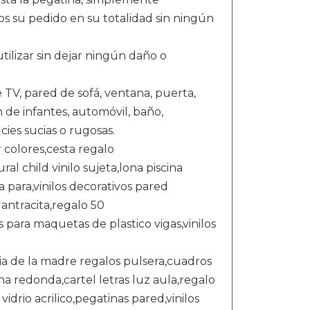
s su pedido en su totalidad sin ningún
utilizar sin dejar ningún daño o
TV, pared de sofá, ventana, puerta,
 de infantes, automóvil, baño,
cies sucias o rugosas.
r colores,cesta regalo
 child vinilo sujeta,lona piscina
 para,vinilos decorativos pared
 antracita,regalo 50
s para maquetas de plastico vigas,vinilos
dia de la madre regalos pulsera,cuadros
na redonda,cartel letras luz aula,regalo
idrio acrilico,pegatinas pared,vinilos