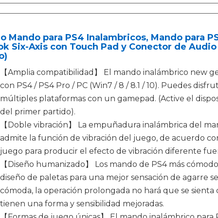
eo Mando para PS4 Inalambricos, Mando para P
k Six-Axis con Touch Pad y Conector de Audio p
o)
【Amplia compatibilidad】 El mando inalámbrico new ge
con PS4 / PS4 Pro / PC (Win7 / 8 / 8.1 / 10). Puedes disfr
múltiples plataformas con un gamepad. (Active el dispos
del primer partido).
【Doble vibración】 La empuñadura inalámbrica del man
admite la función de vibración del juego, de acuerdo con
juego para producir el efecto de vibración diferente fuer
【Diseño humanizado】 Los mando de PS4 más cómodos c
diseño de paletas para una mejor sensación de agarre s
cómoda, la operación prolongada no hará que se sienta ca
tienen una forma y sensibilidad mejoradas.
【Formas de juego únicas】 El mando inalámbrico para Pla