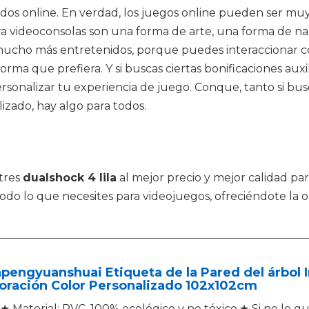
idos online. En verdad, los juegos online pueden ser mu
ara videoconsolas son una forma de arte, una forma de n
ucho más entretenidos, porque puedes interaccionar con
orma que prefiera. Y si buscas ciertas bonificaciones aux
rsonalizar tu experiencia de juego. Conque, tanto si bus
lizado, hay algo para todos.
tres
dualshock 4 lila
al mejor precio y mejor calidad par
 todo lo que necesites para videojuegos, ofreciéndote l
pengyuanshuai Etiqueta de la Pared del árbol I
oración Color Personalizado 102x102cm
★ Material: PVC, 100% ecológico y no tóxico.★ Si no le g