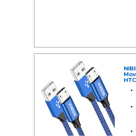
NIB
Movi
HTC