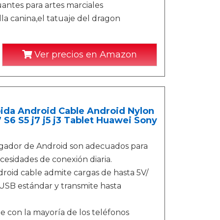
uantes para artes marciales
la canina,el tatuaje del dragon
Ver precios en Amazon
ida Android Cable Android Nylon
S6 S5 j7 j5 j3 Tablet Huawei Sony
argador de Android son adecuados para
ecesidades de conexión diaria.
droid cable admite cargas de hasta 5V/
USB estándar y transmite hasta
e con la mayoría de los teléfonos