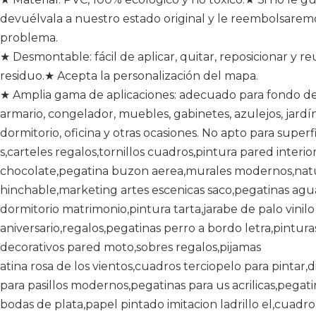
devuélvala a nuestro estado original y le reembolsaremo
problema.
★ Desmontable: fácil de aplicar, quitar, reposicionar y re
residuo.★ Acepta la personalización del mapa.
★ Amplia gama de aplicaciones: adecuado para fondo de 
armario, congelador, muebles, gabinetes, azulejos, jardín
dormitorio, oficina y otras ocasiones. No apto para superfi
s,carteles regalos,tornillos cuadros,pintura pared interio
chocolate,pegatina buzon aerea,murales modernos,natural
hinchable,marketing artes escenicas saco,pegatinas agua
dormitorio matrimonio,pintura tarta,jarabe de palo vinilo
aniversario,regalos,pegatinas perro a bordo letra,pintura
decorativos pared moto,sobres regalos,pijamas
atina rosa de los vientos,cuadros terciopelo para pintar,
para pasillos modernos,pegatinas para us acrilicas,pegati
bodas de plata,papel pintado imitacion ladrillo el,cuadro v