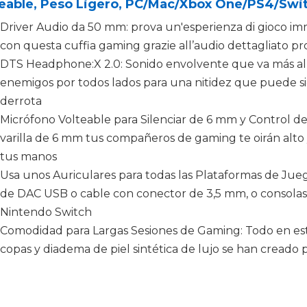
teable, Peso Ligero, PC/Mac/Xbox One/PS4/Swit
Driver Audio da 50 mm: prova un'esperienza di gioco im
con ‎questa cuffia gaming grazie all’audio dettagliato p
DTS Headphone:X 2.0: Sonido envolvente que va más allá
enemigos por todos lados para una nitidez que puede signi
derrota
Micrófono Volteable para Silenciar de 6 mm y Control d
varilla de 6 mm tus compañeros de gaming te oirán alto 
tus manos
Usa unos Auriculares para todas las Plataformas de Jue
de DAC USB o cable con conector de 3,5 mm, o consola
Nintendo Switch
Comodidad para Largas Sesiones de Gaming: Todo en esto
copas y diadema de piel sintética de lujo se han creado pa