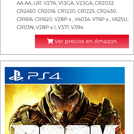
AA AA, LR1. V27A, V13GA, V23GA, CR2032.
CR2450. CR2016. CR1220. CR1225. CR2430.
CR1616. CR1620. V28P x , V4034. V76P x , V625U,
CR1/3N, V28P x l, V371. V394
Ver precios en Amazon