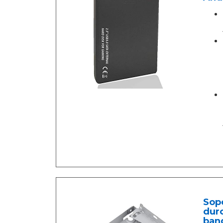
Sopo
duro
band