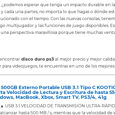
a, ¿podemos esperar que tenga un impacto durable en l
s y cada una partes, no importa lo que hagas o dónde es
ucionado con el tiempo. Con las nuevas consolas, tenemo
o multijugador y las funciones de juego disponibles. E
s una perspectiva maravillosa porque tiene muchas ventaja
 encontrar
disco duro ps3
al mejor precio y mejor calida
 para videojuegos, te encuentras en uno de los mejores 
 500GB Externo Portable USB 3.1 Tipo C KOOTIO
lta Velocidad de Lectura y Escritura de hasta 5
dows, MacBook, Xbox, Smart TV, PS3/4, 41g
▲ USB 3.1 VELOCIDAD DE TRANSMISIÓN ULTRA-RÁPIDA: 
alcanzar hasta 500 MB / s, mientras que la velocidad de