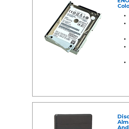
ENO
Colo
Disc
Alm
And