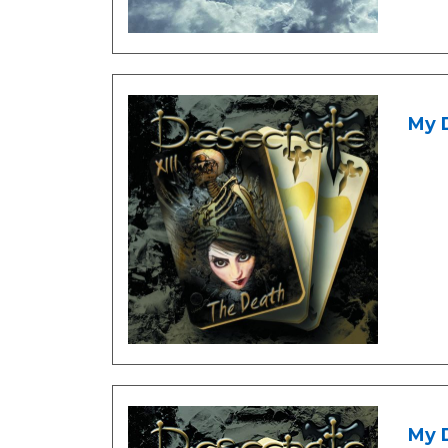
My D
My D