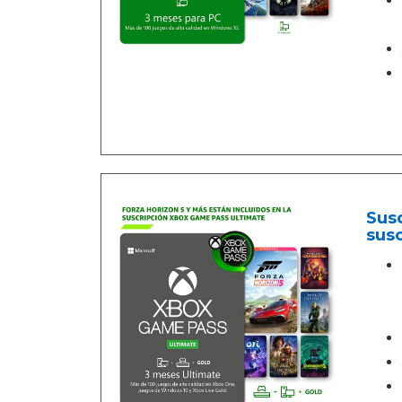
Susc
susc