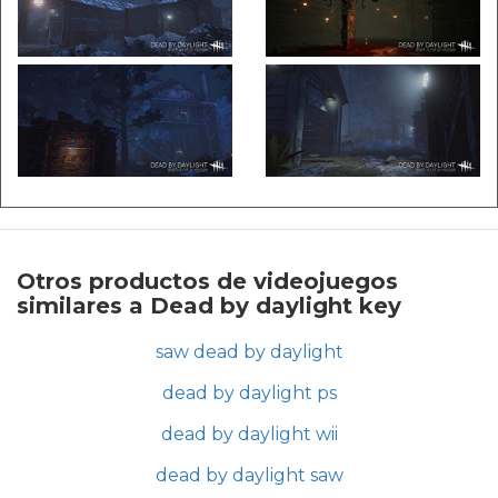
Otros productos de videojuegos
similares a Dead by daylight key
saw dead by daylight
dead by daylight ps
dead by daylight wii
dead by daylight saw