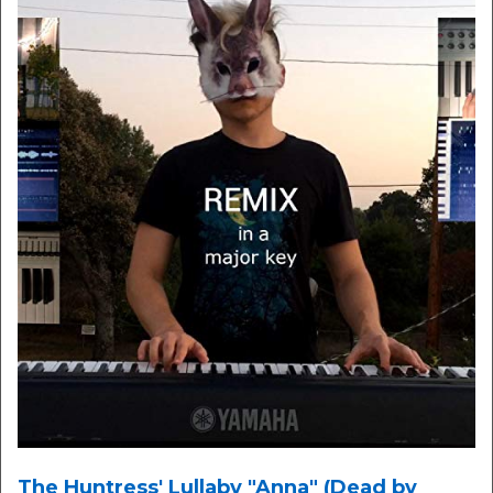
The Huntress' Lullaby "Anna" (Dead by