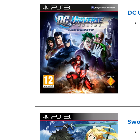
DC U
Swor