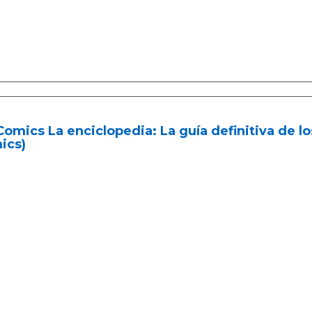
omics La enciclopedia: La guía definitiva de l
ics)