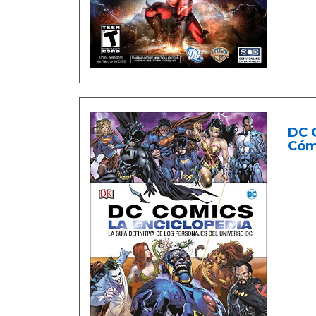
DC C
Cóm