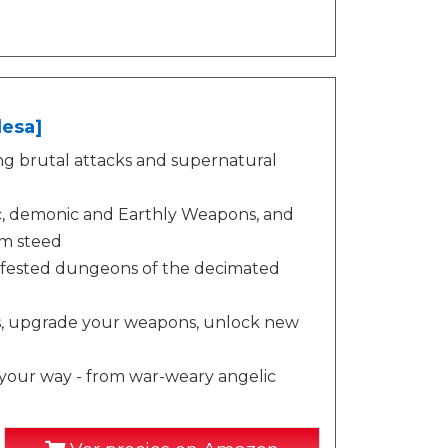
lesa]
ng brutal attacks and supernatural
ic, demonic and Earthly Weapons, and
om steed
infested dungeons of the decimated
cs, upgrade your weapons, unlock new
n your way - from war-weary angelic