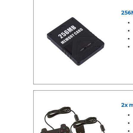
256M
2x m