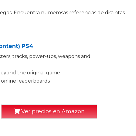
juegos. Encuentra numerosas referencias de distintas
ontent) PS4
cters, tracks, power-ups, weapons and
 beyond the original game
h online leaderboards
Ver precios en Amazon