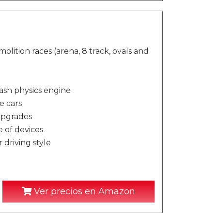
olition races (arena, 8 track, ovals and
ash physics engine
e cars
upgrades
e of devices
 driving style
Ver precios en Amazon