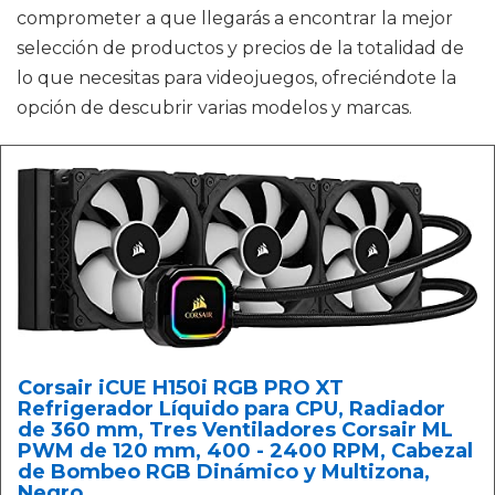
comprometer a que llegarás a encontrar la mejor
selección de productos y precios de la totalidad de
lo que necesitas para videojuegos, ofreciéndote la
opción de descubrir varias modelos y marcas.
Corsair iCUE H150i RGB PRO XT
Refrigerador Líquido para CPU, Radiador
de 360 mm, Tres Ventiladores Corsair ML
PWM de 120 mm, 400 - 2400 RPM, Cabezal
de Bombeo RGB Dinámico y Multizona,
Negro