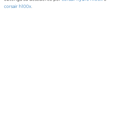
corsair h100x
.