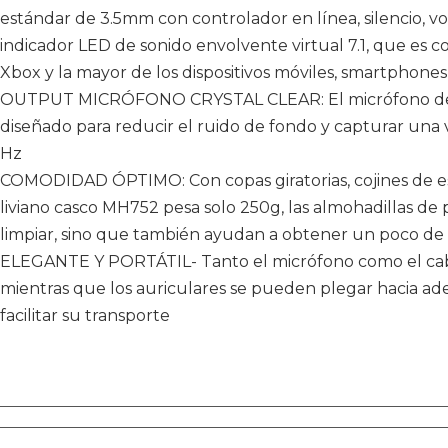
estándar de 3.5mm con controlador en línea, silencio, v
indicador LED de sonido envolvente virtual 7.1, que es 
Xbox y la mayor de los dispositivos móviles, smartphones
OUTPUT MICRÓFONO CRYSTAL CLEAR: El micrófono de b
diseñado para reducir el ruido de fondo y capturar una voz
Hz
COMODIDAD ÓPTIMO: Con copas giratorias, cojines de es
liviano casco MH752 pesa solo 250g, las almohadillas de pi
limpiar, sino que también ayudan a obtener un poco de 
ELEGANTE Y PORTÁTIL- Tanto el micrófono como el cab
mientras que los auriculares se pueden plegar hacia aden
facilitar su transporte