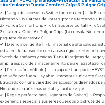
casa de TPU+Grip Mandos+Protector de Pantall
+Auriculares+Funda Comfort Grip+6 Pulgar Gri
✔【Juego de accesorios Switch todo en uno】 - 1x Estuch
Nintendo + 1x Carcasa del interruptor de Nintendo + 1x 
2x Funda Comfort Grip + 1x Un Soporte portátil + 1x Cabl
2x cubierta Grip + 6x Pulgar Grips. (La consola Nintendo
paquete de accesorios)
✔【Diseño inteligente】 - El material de alta calidad, 
estuche de transporte con carcasa rígida e interior sua
Switch de arañazos y caídas. Tiene 10 tarjetas de juego y
amplía espacio de almacenamiento para el adaptador de 
✔【Protección múltiple】 - La caja de transporte HEYST
pequeña por fuera. Hay absolutamente suficiente fuerz
Equipado con una variedad de accesorios diseñados par
Nintendo sea aún más portátil y fácil de viajar.
✔【Regalo perfecto para jugadores de Switch】 - Respon
experiencia especial a sus seres queridos o disfrute de