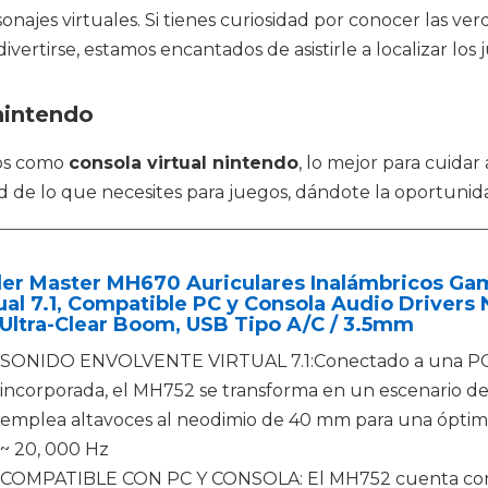
najes virtuales. Si tienes curiosidad por conocer las ve
ivertirse, estamos encantados de asistirle a localizar los
nintendo
tos como
consola virtual nintendo
, lo mejor para cuid
ad de lo que necesites para juegos, dándote la oportunid
ler Master MH670 Auriculares Inalámbricos Ga
ual 7.1, Compatible PC y Consola Audio Driver
Ultra-Clear Boom, USB Tipo A/C / 3.5mm
SONIDO ENVOLVENTE VIRTUAL 7.1:Conectado a una PC a 
incorporada, el MH752 se transforma en un escenario de 
emplea altavoces al neodimio de 40 mm para una óptimo,
~ 20, 000 Hz
COMPATIBLE CON PC Y CONSOLA: El MH752 cuenta con 