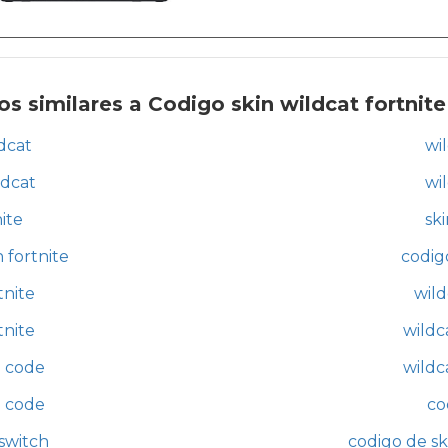
s similares a Codigo skin wildcat fortnite
dcat
wil
ldcat
wil
nite
ski
 fortnite
codig
tnite
wild
tnite
wildc
e code
wildc
n code
co
 switch
codigo de sk