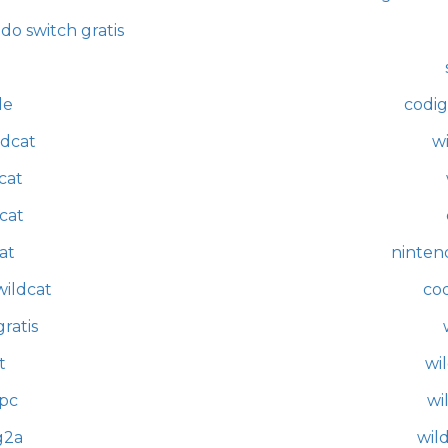
do switch gratis
de
codig
ldcat
wi
cat
cat
at
nintend
wildcat
cod
ratis
t
wi
 pc
wi
g2a
wil