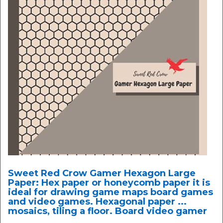
Sweet Red Crow Gamer Hexagon Large
Paper: Hex paper or honeycomb paper it is
ideal for drawing game maps board games
and video games. Hexagonal paper ...
mosaics, tiling a floor. Board video gamer