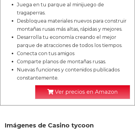
Juega en tu parque al minijuego de
tragaperras.
Desbloquea materiales nuevos para construir
montañas rusas más altas, rápidas y mejores.
Desarrolla tu economía creando el mejor
parque de atracciones de todos los tiempos.
Conecta con tus amigos
Comparte planos de montañas rusas.
Nuevas funciones y contenidos publicados
constantemente.
Ver precios en Amazon
Imágenes de Casino tycoon