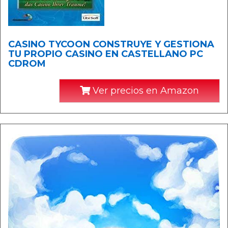
CASINO TYCOON CONSTRUYE Y GESTIONA
TU PROPIO CASINO EN CASTELLANO PC
CDROM
Ver precios en Amazon