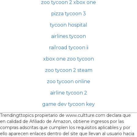
zoo tycoon 2 xbox one
pizza tycoon 3
tycoon hospital
airlines tycoon
railroad tycoon ii
xbox one zoo tycoon
zoo tycoon 2 steam
zoo tycoon online
airline tycoon 2
game dev tycoon key
Trendingttopics propietario de www.cultture.com declara que
en calidad de Afiliado de Amazon, obtiene ingresos por las
compras adscritas que cumplen los requisitos aplicables y por
ello aparecen enlaces dentro del site que llevan al usuario hacia