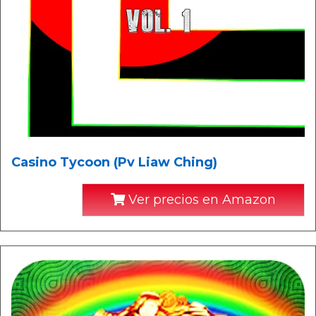
Casino Tycoon (Pv Liaw Ching)
Ver precios en Amazon