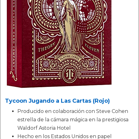
Tycoon Jugando a Las Cartas (Rojo)
Producido en colaboración con Steve Cohen
estrella de la cámara mágica en la prestigiosa
Waldorf Astoria Hotel
Hecho en los Estados Unidos en papel