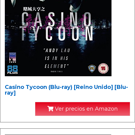
Casino Tycoon (Blu-ray) [Reino Unido] [Blu-
ray]
Ver precios en Amazon