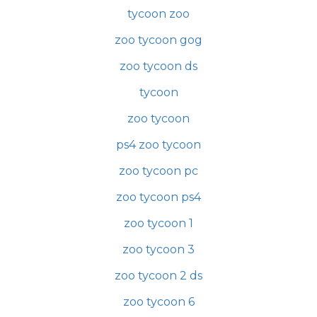
tycoon zoo
zoo tycoon gog
zoo tycoon ds
tycoon
zoo tycoon
ps4 zoo tycoon
zoo tycoon pc
zoo tycoon ps4
zoo tycoon 1
zoo tycoon 3
zoo tycoon 2 ds
zoo tycoon 6