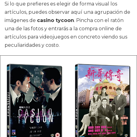
Si lo que prefieres es elegir de forma visual los
artículos, puedes observar aquí una agrupación de
imágenes de
casino tycoon
. Pincha con el ratón
una de las fotos y entrarás a la compra online de
artículos para videojuegos en concreto viendo sus
peculiaridades y costo.