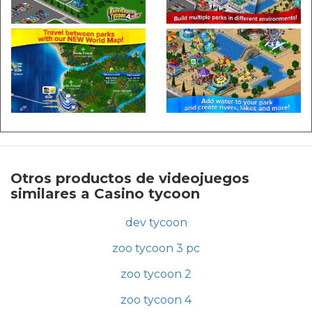
Otros productos de videojuegos
similares a Casino tycoon
dev tycoon
zoo tycoon 3 pc
zoo tycoon 2
zoo tycoon 4