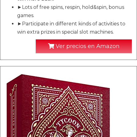
►Lots of free spins, respin, hold&spin, bonus
games.
►Participate in different kinds of activities to
win extra prizes in special slot machines.
Ver precios en Amazon