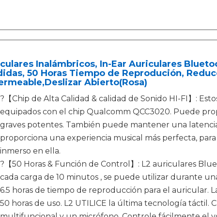
culares Inalámbricos, In-Ear Auriculares Bluetoo
didas, 50 Horas Tiempo de Reprodución, Reduc
rmeable,Deslizar Abierto(Rosa)
?【Chip de Alta Calidad & calidad de Sonido HI-FI】: Esto
equipados con el chip Qualcomm QCC3020. Puede propor
graves potentes. También puede mantener una latencia 
proporciona una experiencia musical más perfecta, para
inmerso en ella.
?【50 Horas & Función de Control】: L2 auriculares Blue
cada carga de 10 minutos , se puede utilizar durante un
6.5 horas de tiempo de reproducción para el auricular. L
50 horas de uso. L2 UTILICE la última tecnología táctil. C
multifuncional y un micrófono. Controle fácilmente el 