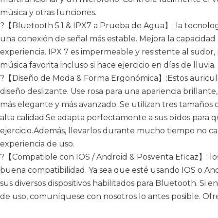
música y otras funciones.
?【Bluetooth 5.1 & IPX7 a Prueba de Agua】: la tecnologí
una conexión de señal más estable. Mejora la capacidad 
experiencia. IPX 7 es impermeable y resistente al sudor,
música favorita incluso si hace ejercicio en días de lluvia.
?【Diseño de Moda & Forma Ergonómica】:Estos auricula
diseño deslizante. Use rosa para una apariencia brillante
más elegante y más avanzado. Se utilizan tres tamaños d
alta calidad.Se adapta perfectamente a sus oídos para q
ejercicio.Además, llevarlos durante mucho tiempo no ca
experiencia de uso.
?【Compatible con IOS / Android & Posventa Eficaz】: lo
buena compatibilidad. Ya sea que esté usando IOS o And
sus diversos dispositivos habilitados para Bluetooth. Si
de uso, comuníquese con nosotros lo antes posible. Of