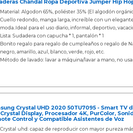
aderas Chándal Ropa Deportiva Jumper Hip Ho
Material: Algodon 65%, poliéster 35% (El algodón orgáni
Cuello redondo, manga larga, increíble con un elegante
moda..Ideal para el uso diario, informal, deportivo, vaca
Lista: Sudadera con capucha * 1, pantalón * 1
Bonito regalo para regalo de cumpleaños o regalo de Nav
negro, amarillo, azul, blanco, verde, rojo, etc.
Método de lavado: lavar a máquina/lavar a mano, no usar
sung Crystal UHD 2020 50TU7095 - Smart TV de
 Crystal Display, Procesador 4K, PurColor, Soni
ote Control y Compatible Asistentes de Voz
Crystal uhd: capaz de reproducir con mayor pureza más 