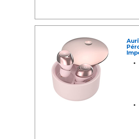
Auri
Pér
Impe