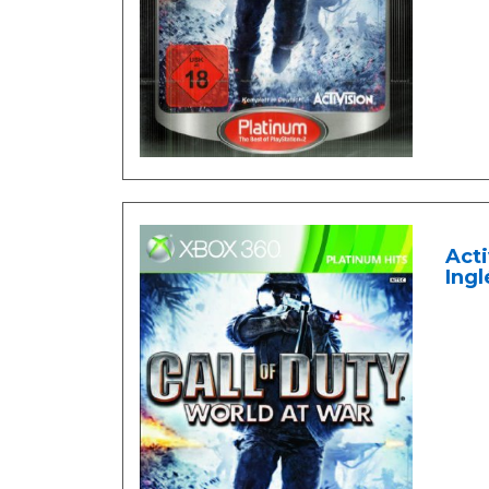
Acti
Ingl