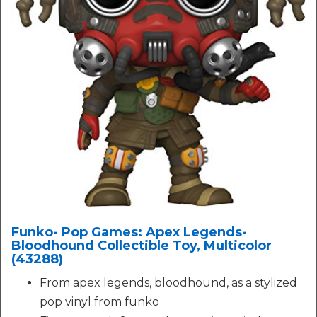
Funko- Pop Games: Apex Legends-
Bloodhound Collectible Toy, Multicolor
(43288)
From apex legends, bloodhound, as a stylized
pop vinyl from funko