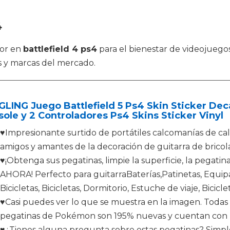
4
jor en
battlefield 4 ps4
para el bienestar de videojuego
 y marcas del mercado.
LING Juego Battlefield 5 Ps4 Skin Sticker Deca
ole y 2 Controladores Ps4 Skins Sticker Vinyl
♥Impresionante surtido de portátiles calcomanías de calc
amigos y amantes de la decoración de guitarra de bricola
♥¡Obtenga sus pegatinas, limpie la superficie, la pegatin
AHORA! Perfecto para guitarraBaterías,Patinetas, Equip
Bicicletas, Bicicletas, Dormitorio, Estuche de viaje, Bicic
♥Casi puedes ver lo que se muestra en la imagen. Todas
pegatinas de Pokémon son 195% nuevas y cuentan con pro
♥¿Tienes alguna pregunta sobre estas pegatinas? Simpl