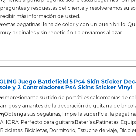
preguntas y respuestas del cliente y resolveremos su sol
recibir más información de usted.
♥estas pegatinas llena de color y con un buen brillo. Qu
muy originales y sin repetición. La envíamos al azar.
LING Juego Battlefield 5 Ps4 Skin Sticker Deca
ole y 2 Controladores Ps4 Skins Sticker Vinyl
♥Impresionante surtido de portátiles calcomanías de calc
amigos y amantes de la decoración de guitarra de bricola
♥¡Obtenga sus pegatinas, limpie la superficie, la pegatin
AHORA! Perfecto para guitarraBaterías,Patinetas, Equip
Bicicletas, Bicicletas, Dormitorio, Estuche de viaje, Bicic