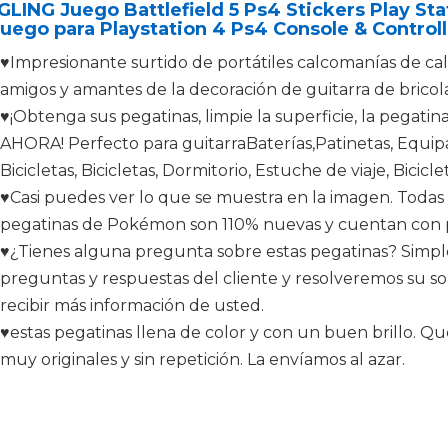
LING Juego Battlefield 5 Ps4 Stickers Play Sta
uego para Playstation 4 Ps4 Console & Controll
♥Impresionante surtido de portátiles calcomanías de calc
amigos y amantes de la decoración de guitarra de bricola
♥¡Obtenga sus pegatinas, limpie la superficie, la pegatin
AHORA! Perfecto para guitarraBaterías,Patinetas, Equip
Bicicletas, Bicicletas, Dormitorio, Estuche de viaje, Bicic
♥Casi puedes ver lo que se muestra en la imagen. Todas
pegatinas de Pokémon son 110% nuevas y cuentan con pro
♥¿Tienes alguna pregunta sobre estas pegatinas? Simpl
preguntas y respuestas del cliente y resolveremos su sol
recibir más información de usted.
♥estas pegatinas llena de color y con un buen brillo. Qu
muy originales y sin repetición. La envíamos al azar.