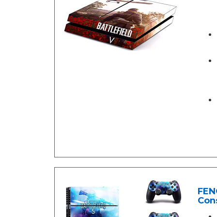
FENG
Cons