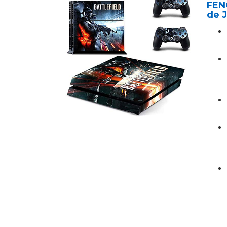
FENG
de J