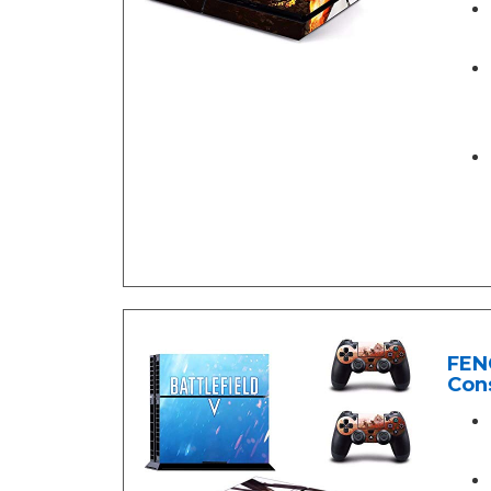
FENG
Cons