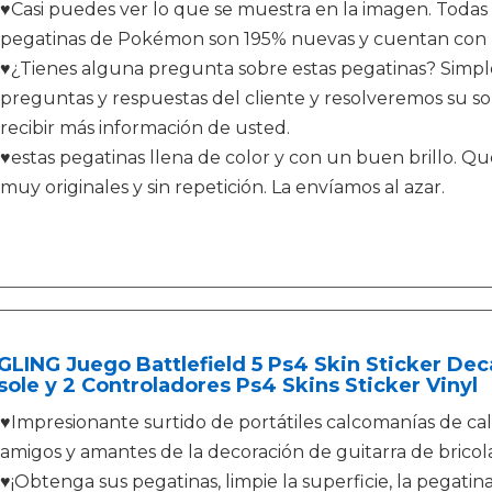
♥Casi puedes ver lo que se muestra en la imagen. Todas
pegatinas de Pokémon son 195% nuevas y cuentan con pro
♥¿Tienes alguna pregunta sobre estas pegatinas? Simpl
preguntas y respuestas del cliente y resolveremos su sol
recibir más información de usted.
♥estas pegatinas llena de color y con un buen brillo. Qu
muy originales y sin repetición. La envíamos al azar.
LING Juego Battlefield 5 Ps4 Skin Sticker Deca
ole y 2 Controladores Ps4 Skins Sticker Vinyl
♥Impresionante surtido de portátiles calcomanías de calc
amigos y amantes de la decoración de guitarra de bricola
♥¡Obtenga sus pegatinas, limpie la superficie, la pegatin