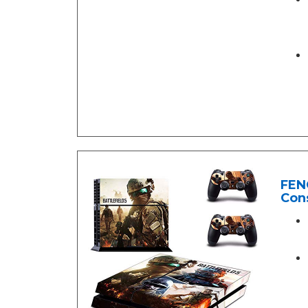
FENG
Cons