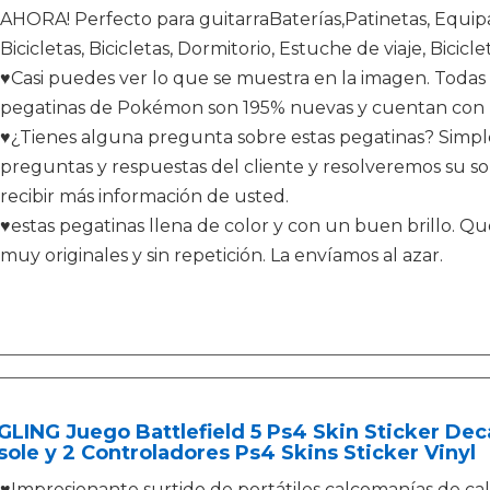
AHORA! Perfecto para guitarraBaterías,Patinetas, Equip
Bicicletas, Bicicletas, Dormitorio, Estuche de viaje, Bicic
♥Casi puedes ver lo que se muestra en la imagen. Todas
pegatinas de Pokémon son 195% nuevas y cuentan con pro
♥¿Tienes alguna pregunta sobre estas pegatinas? Simpl
preguntas y respuestas del cliente y resolveremos su sol
recibir más información de usted.
♥estas pegatinas llena de color y con un buen brillo. Qu
muy originales y sin repetición. La envíamos al azar.
LING Juego Battlefield 5 Ps4 Skin Sticker Deca
ole y 2 Controladores Ps4 Skins Sticker Vinyl
♥Impresionante surtido de portátiles calcomanías de calc