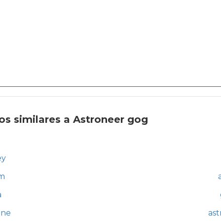
os similares a Astroneer gog
ey
am
a
one
ast