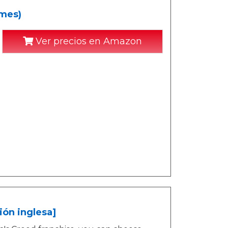
ames)
Ver precios en Amazon
ión inglesa]