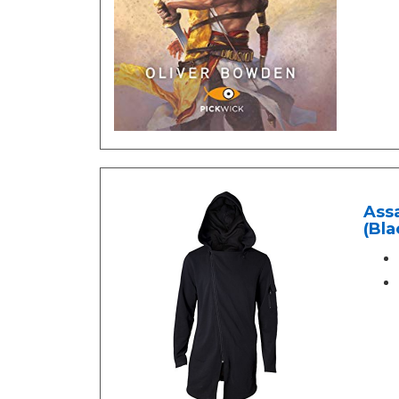
Ass
(Bla