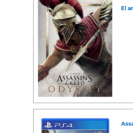
El a
Assa