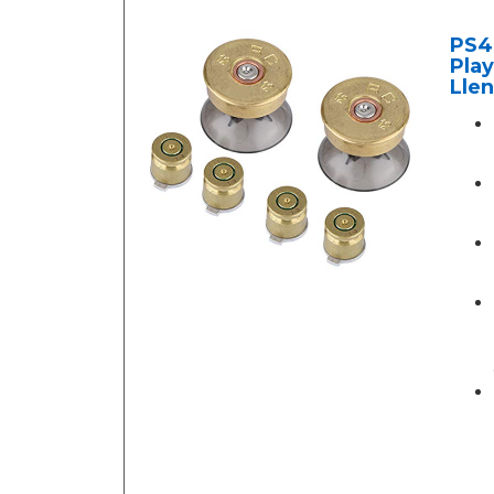
PS4 
Play
Llen