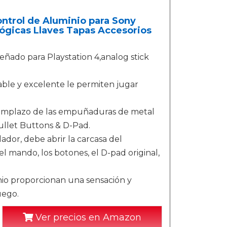
ontrol de Aluminio para Sony
lógicas Llaves Tapas Accesorios
señado para Playstation 4,analog stick
ble y excelente le permiten jugar
emplazo de las empuñaduras de metal
Bullet Buttons & D-Pad.
lador, debe abrir la carcasa del
l mando, los botones, el D-pad original,
io proporcionan una sensación y
uego.
Ver precios en Amazon