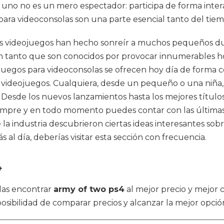
no no es un mero espectador: participa de forma interact
 para videoconsolas son una parte esencial tanto del tie
Los videojuegos han hecho sonreír a muchos pequeños du
en tanto que son conocidos por provocar innumerables hor
s juegos para videoconsolas se ofrecen hoy día de forma
os videojuegos. Cualquiera, desde un pequeño o una niña,
. Desde los nuevos lanzamientos hasta los mejores título
mpre y en todo momento puedes contar con las últimas no
e la industria descubrieron ciertas ideas interesantes sob
al día, deberías visitar esta sección con frecuencia.
4
das encontrar
army of two ps4
al mejor precio y mejor 
osibilidad de comparar precios y alcanzar la mejor opció