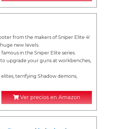
hooter from the makers of Sniper Elite 4!
 huge new levels.
famous in the Sniper Elite series.
ce to upgrade your guns at workbenches,
elites, terrifying Shadow demons,
Ver precios en Amazon