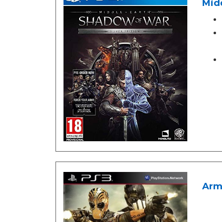
Midd
Army