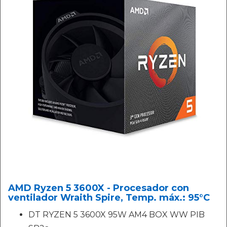
AMD Ryzen 5 3600X - Procesador con
ventilador Wraith Spire, Temp. máx.: 95°C
DT RYZEN 5 3600X 95W AM4 BOX WW PIB