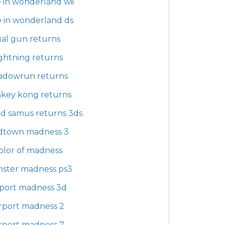
e in wonderland wii
e in wonderland ds
gal gun returns
ightning returns
adowrun returns
key kong returns
d samus returns 3ds
dtown madness 3
olor of madness
ster madness ps3
rport madness 3d
irport madness 2
irport madness 7