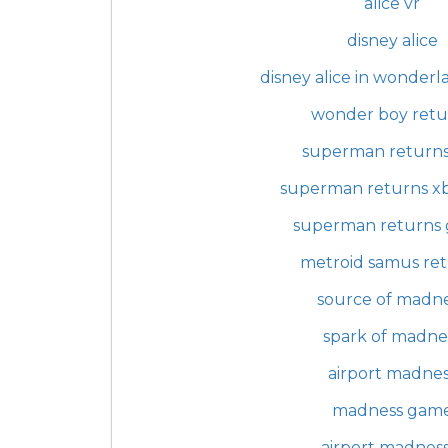
alice vr
disney alice
disney alice in wonder
wonder boy retu
superman returns
superman returns x
superman returns
metroid samus re
source of madn
spark of madne
airport madnes
madness gam
airport madness