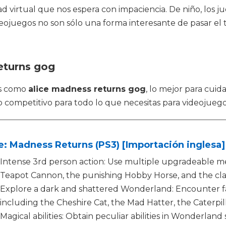
dad virtual que nos espera con impaciencia. De niño, los
eojuegos no son sólo una forma interesante de pasar e
eturns gog
os como
alice madness returns gog
, lo mejor para cui
o competitivo para todo lo que necesitas para videojuego
e: Madness Returns (PS3) [Importación inglesa]
Intense 3rd person action: Use multiple upgradeable m
Teapot Cannon, the punishing Hobby Horse, and the clas
Explore a dark and shattered Wonderland: Encounter fa
including the Cheshire Cat, the Mad Hatter, the Caterpi
Magical abilities: Obtain peculiar abilities in Wonderland s