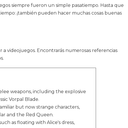
 juegos siempre fueron un simple pasatiempo. Hasta que
l tiempo: ¡también pueden hacer muchas cosas buenas
dar a videojuegos. Encontrarás numerosas referencias
s.
elee weapons, including the explosive
sic Vorpal Blade.
miliar but now strange characters,
llar and the Red Queen.
uch as floating with Alice's dress,