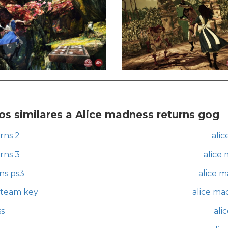
s similares a Alice madness returns gog
rns 2
ali
rns 3
alice
ns ps3
alice 
steam key
alice ma
ss
ali