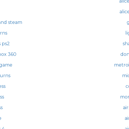
alic
alic
land steam
rns
l
 ps2
sh
box 360
don
 game
metroi
turns
mi
ess
c
ss
mon
s
ai
e
a
 4
a