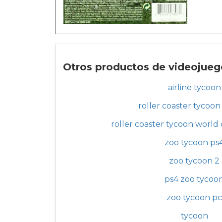
Otros productos de videojuego
airline tycoon
roller coaster tycoo
roller coaster tycoon world
zoo tycoon ps
zoo tycoon 2
ps4 zoo tycoo
zoo tycoon pc
tycoon