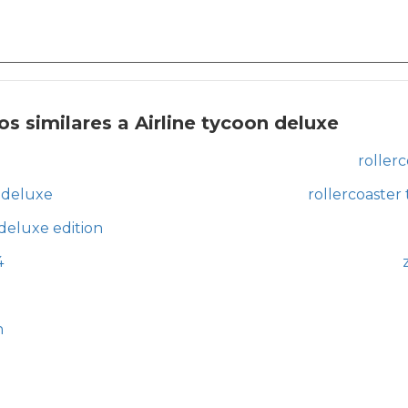
s similares a Airline tycoon deluxe
roller
n deluxe
rollercoaster
 deluxe edition
4
n