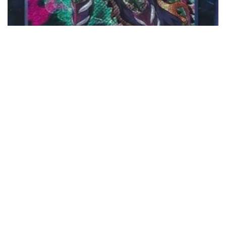
La invocación XYZ es el método de invocación
más versátil del extra deck, ya que todos los
mazos pueden acceder a una amplia
variedad de monstruos del extra deck
genéricos. Actualmente, Ryzeal es el mazo
más fuerte en el formato, y es el epítome de
lo que hace que un mazo XYZ moderno sea