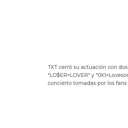
TXT cerró su actuación con do
"LO$ER=LOVER" y "0X1=Lovesong
concierto tomadas por los fans 