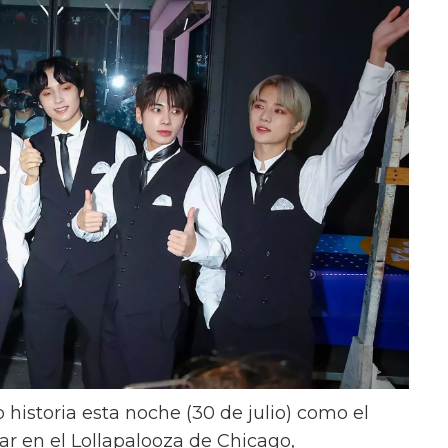
istoria esta noche (30 de julio) como el
r en el Lollapalooza de Chicago,