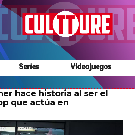
Series
Videojuegos
r hace historia al ser el
op que actúa en