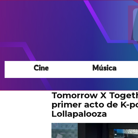
Cine
Música
Tomorrow X Togethe
primer acto de K-p
Lollapalooza