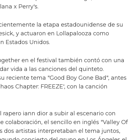
ana x Perry's.
cientemente la etapa estadounidense de su
esick, y actuaron en Lollapalooza como
en Estados Unidos.
gether en el festival también contó con una
ar vida a las canciones del quinteto.
u reciente tema "Good Boy Gone Bad", antes
Chaos Chapter: FREEZE', con la canción
l rapero iann dior a subir al escenario con
te colaboración, el sencillo en inglés "Valley Of
s dos artistas interpretaban el tema juntos,
 segundo concierto del grupo en Los Ángeles el