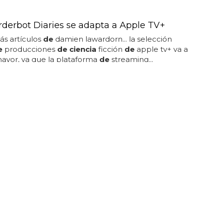
derbot Diaries se adapta a Apple TV+
ás artículos
de
damien lawardorn... la selección
e
producciones
de ciencia
ficción
de
apple tv+ va a
ayor, ya que la plataforma
de
streaming...
Games tiene "múltiples prototipos" en
 pero no planea volver a 'Faster Than Light'
a sesión
de
preguntas y respuestas, subset studios
ue la estrategia
de ciencia
ficción "se
de
sarrolló sin
ión
de
ven
de
rla...