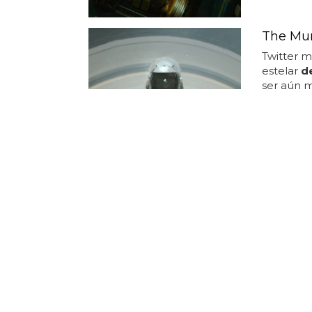
The Mur
Twitter m
estelar
d
ser aún m
Subset 
marcha,
Durante l
explicó q
la intenc