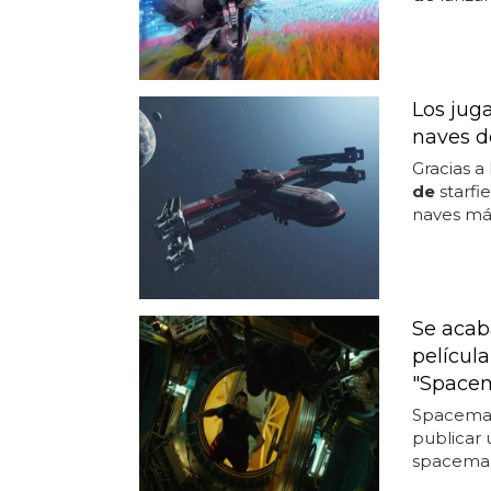
Los juga
naves de
Gracias a
de
starfi
naves má
Se acaba
películ
"Spacem
Spaceman
publicar 
spaceman.