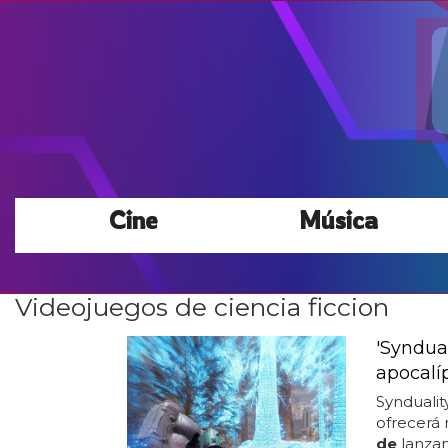
Cine
Música
Videojuegos de ciencia ficcion
'Syndual
apocalí
Syndualit
ofrecerá
de
lanzam