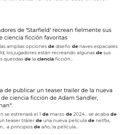
dores de 'Starfield' recrean fielmente sus
 ciencia ficción favoritas
 las amplias opciones
de
diseño
de
naves espaciales
eld, los jugadores están recreando algunas
de
sus
s queridas
de
la
ciencia
ficción...
 de publicar un teaser trailer de la nueva
a de ciencia ficción de Adam Sandler,
an".
 se estrenará el 1
de
marzo
de
2024... se acaba
de
un teaser tráiler
de
una nueva película
de
netflix,
.. a principios
de
año, la película...